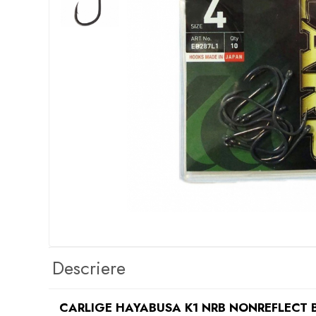
Boilies
Porumb
Alune tigrate
Semnalizare și suport
Rod pod
Senzori pescuit
Swingere pescuit
Suport lansete
Picheți pescuit
Monturi și componente
Accesorii crap
Monturi crap
Accesorii monturi
Pungi PVA
Descriere
Accesorii diverse
Vartej pescuit
CARLIGE HAYABUSA K1 NRB NONREFLECT 
Agrafe pescuit