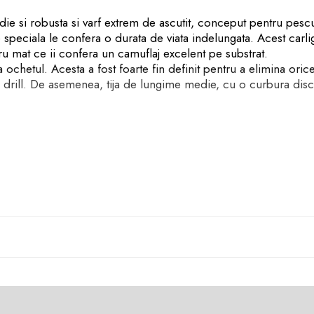
ie si robusta si varf extrem de ascutit, conceput pentru pescui
ie speciala le confera o durata de viata indelungata. Acest carli
u mat ce ii confera un camuflaj excelent pe substrat.
 ochetul. Acesta a fost foarte fin definit pentru a elimina oric
n drill. De asemenea, tija de lungime medie, cu o curbura discre