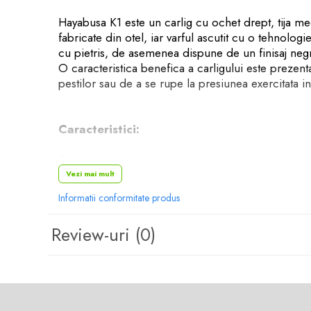
Rig pescuit
Hayabusa K1 este un carlig cu ochet drept, tija med
Opritoare pescuit
fabricate din otel, iar varful ascutit cu o tehnolog
Crosete si burghie pescuit
cu pietris, de asemenea dispune de un finisaj negr
Foarfeca pescuit
O caracteristica benefica a carligului este prezenta
pestilor sau de a se rupe la presiunea exercitata i
Cleste pescuit
Tub antitangle
Pescuit la Feeder
Caracteristici:
Echipament de bază
Tip carlig: cu ochet
Lansete feeder
Model: K1 NRB
Vezi mai mult
Mulinete feeder
Varianta: Nonreflect
Fire feeder
Informatii conformitate produs
Finisaj negru mat
Cârlige feeder
Rezistenta sporita
Review-uri
(0)
Monturi și componente
Varf ascutit si rezistent
Ambalaj: 10buc/plic.
Momitoare method feeder
Matriță method feeder
Montură feeder
Coșulețe feeder