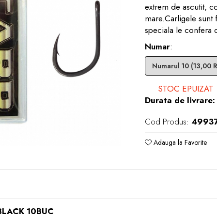
extrem de ascutit, c
mare.Carligele sunt f
speciala le confera 
Numar
:
STOC EPUIZAT
Durata de livrare:
Cod Produs:
49937
Adauga la Favorite
BLACK 10BUC