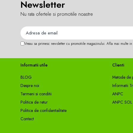
Newsletter
Accesorii feeder
Nu rata ofertele si promotiile noastre
Nadă și momeală
Nadă feeder
Momeală cârlig feeder
Pelete
Vreau sa primesc newsletter cu promotiile magazinului. Afla mai multe i
Pop-up
Wafters
Alune tigrate
Informatii utile
Clienti
Semnalizare și suport
BLOG
Metode de p
Avertizori feeder
Despre noi
Informatii T
Suport feeder
Termeni si conditii
ANPC
Accesorii diverse
Politica de retur
ANPC SOL
Vartej pescuit
Politica de confidentialitate
Agrafe pescuit
Contact
Rig pescuit
Opritoare pescuit