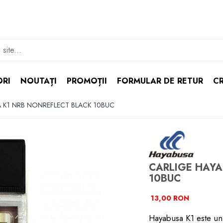
ORI
NOUTAȚI
PROMOȚII
FORMULAR DE RETUR
CR
 K1 NRB NONREFLECT BLACK 10BUC
CARLIGE HAYA
10BUC
13,00 RON
Hayabusa K1 este un c