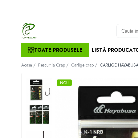
Toate Produsele
Pescuit la Crap
Echipament de bază
TOATE PRODUSELE
LISTĂ PRODUCAT
Lansete crap
Mulinete crap
Acasa /
Pescuit la Crap /
Carlige crap /
CARLIGE HAYABUSA
Fire crap
Cârlige crap
Nadă și momeală
NOU
Nadă crap
Momeală cârlig crap
Pelete
Papanele
Wafters
Pop-up