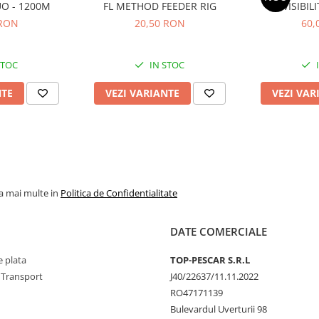
LUO - 1200M
FL METHOD FEEDER RIG
VISIBIL
 RON
20,50 RON
60,
STOC
IN STOC
NTE
VEZI VARIANTE
VEZI VAR
la mai multe in
Politica de Confidentialitate
DATE COMERCIALE
 plata
TOP-PESCAR S.R.L
 Transport
J40/22637/11.11.2022
RO47171139
Bulevardul Uverturii 98