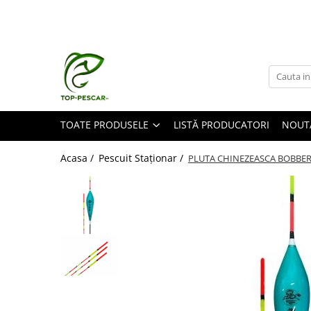
Toate Produsele
Pescuit la Crap
Echipament de bază
Lansete crap
TOATE PRODUSELE
LISTĂ PRODUCATORI
NOUT
Mulinete crap
Fire crap
Acasa /
Pescuit Staționar /
PLUTA CHINEZEASCA BOBBE
Cârlige crap
Nadă și momeală
Nadă crap
Momeală cârlig crap
Pelete
Papanele
Wafters
Pop-up