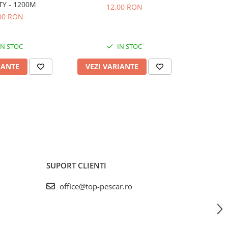
ITY - 1200M
12,00 RON
00 RON
de 
IN STOC
IN STOC
IANTE
VEZI VARIANTE
VEZI 
SUPORT CLIENTI
office@top-pescar.ro