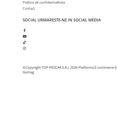
Crosete si burghie pescuit
Politica de confidentialitate
Foarfeca pescuit
Contact
Cleste pescuit
SOCIAL
URMARESTE-NE IN SOCIAL MEDIA
Tub antitangle
Pescuit la Spinning
Echipament de bază
Lansete spinning
Mulinete spinning
Fire spinning
Sisteme de prindere
©Copyright TOP-PESCAR S.R.L 2026
Platforma E-commerce b
Cârlige spinning
Gomag
Ancore pescuit
Jig pescuit
Momeli artificiale
Voblere pescuit
Năluci siliconice
Năluci metalice