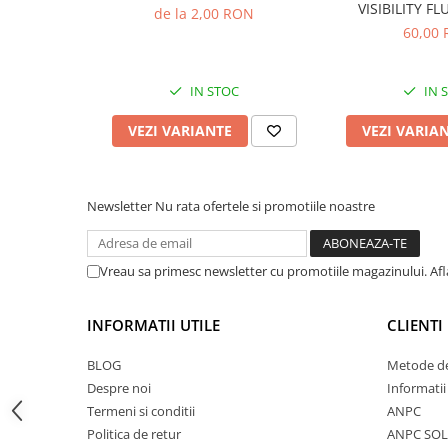
VISIBILITY F
de la 2,00 RON
Accesorii feeder
60,00
Nadă și momeală
Nadă feeder
IN STOC
IN 
Momeală cârlig feeder
Pelete
VEZI VARIANTE
VEZI VARIA
Pop-up
Wafters
Newsletter
Nu rata ofertele si promotiile noastre
Alune tigrate
Semnalizare și suport
Avertizori feeder
Vreau sa primesc newsletter cu promotiile magazinului. Af
Suport feeder
Accesorii diverse
INFORMATII UTILE
CLIENTI
Vartej pescuit
BLOG
Metode de
Agrafe pescuit
Despre noi
Informatii
Rig pescuit
Termeni si conditii
ANPC
Opritoare pescuit
Politica de retur
ANPC SOL