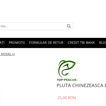
AȚI
PROMOȚII
FORMULAR DE RETUR
CREDIT TBI BANK
BLO
R MODEL H
PLUTA CHINEZEASCA
25,00 RON