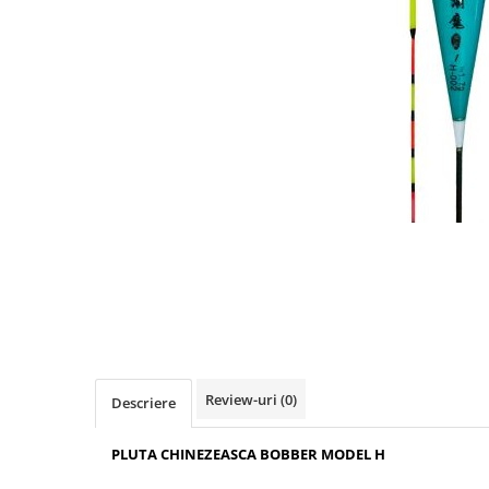
Boilies
Porumb
Alune tigrate
Semnalizare și suport
Rod pod
Senzori pescuit
Swingere pescuit
Suport lansete
Picheți pescuit
Monturi și componente
Accesorii crap
Monturi crap
Accesorii monturi
Pungi PVA
Review-uri
(0)
Descriere
Accesorii diverse
Vartej pescuit
PLUTA CHINEZEASCA BOBBER MODEL H
Agrafe pescuit