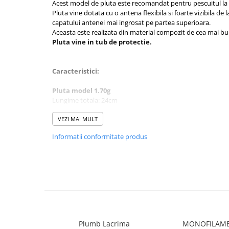
Acest model de pluta este recomandat pentru pescuitul la to
Rig pescuit
Pluta vine dotata cu o antena flexibila si foarte vizibila de 
Opritoare pescuit
capatului antenei mai ingrosat pe partea superioara.
Aceasta este realizata din material compozit de cea mai bun
Crosete si burghie pescuit
Pluta vine in tub de protectie.
Foarfeca pescuit
Cleste pescuit
Caracteristici:
Tub antitangle
Pescuit la Feeder
Pluta model 1.70g
Lungime totala: 24cm
Echipament de bază
Lungime antena colorata: 11.5cm
Lansete feeder
Lungime corp: 5 cm
VEZI MAI MULT
Grosime corp punct maxim: 11.5mm
Mulinete feeder
Informatii conformitate produs
Fire feeder
Pluta model 1.90g
Cârlige feeder
Lungime totala: 24.5cm
Lungime antena colorata: 12cm
Monturi și componente
Lungime corp: 5 cm
Momitoare method feeder
Grosime corp punct maxim: 12mm
Matriță method feeder
Montură feeder
Plumb Lacrima
MONOFILAME
Coșulețe feeder