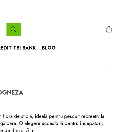
EDIT TBI BANK
BLOG
OGNEZA
fibră de sticlă, ideală pentru pescuit recreativ la
gătoare. O alegere accesibilă pentru începători,
nte de 4 m și 5 m.