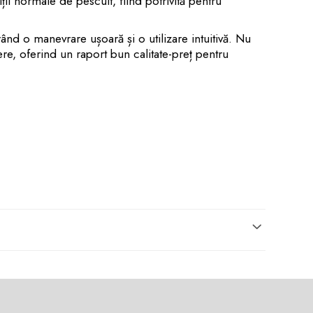
ții normale de pescuit, fiind potrivită pentru
rând o manevrare ușoară și o utilizare intuitivă. Nu
re, oferind un raport bun calitate-preț pentru
iale.