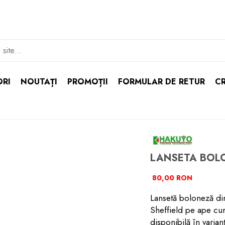
ORI
NOUTAȚI
PROMOȚII
FORMULAR DE RETUR
CR
LANSETA BOL
80,00 RON
Lansetă boloneză din 
Sheffield pe ape cur
disponibilă în varia