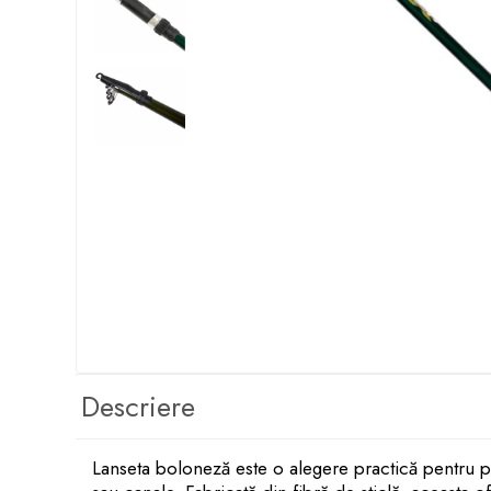
Boilies
Porumb
Alune tigrate
Semnalizare și suport
Rod pod
Senzori pescuit
Swingere pescuit
Suport lansete
Picheți pescuit
Monturi și componente
Accesorii crap
Monturi crap
Accesorii monturi
Pungi PVA
Descriere
Accesorii diverse
Vartej pescuit
Lanseta boloneză este o alegere practică pentru pes
Agrafe pescuit