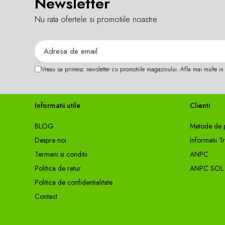
Newsletter
5.00 m – gri antracit
Accesorii feeder
Nu rata ofertele si promotiile noastre
Nadă și momeală
Echipare: inele + mandrină clasică
Nadă feeder
Manevrare ușoară, structură simplă
Momeală cârlig feeder
Pelete
Vreau sa primesc newsletter cu promotiile magazinului. Afla mai multe i
Pop-up
Wafters
Alune tigrate
Informatii utile
Clienti
Semnalizare și suport
BLOG
Metode de p
Avertizori feeder
Despre noi
Informatii T
Suport feeder
Termeni si conditii
ANPC
Accesorii diverse
Politica de retur
ANPC SOL
Vartej pescuit
Politica de confidentialitate
Agrafe pescuit
Contact
Rig pescuit
Opritoare pescuit