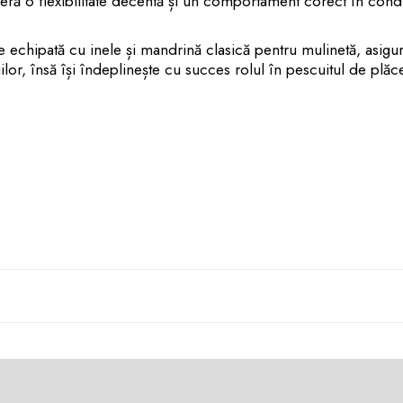
oferă o flexibilitate decentă și un comportament corect în condi
ste echipată cu inele și mandrină clasică pentru mulinetă, asigu
or, însă își îndeplinește cu succes rolul în pescuitul de plăce
, unde controlul monturii și flexibilitatea lansetei sunt esenț