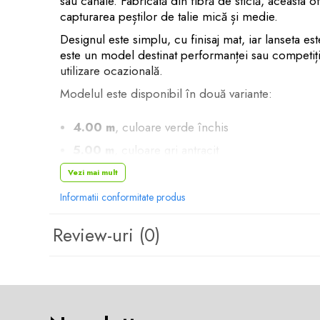
sau canale. Fabricată din fibră de sticlă, aceasta 
Rig pescuit
capturarea peștilor de talie mică și medie.
Opritoare pescuit
Designul este simplu, cu finisaj mat, iar lanseta e
Crosete si burghie pescuit
este un model destinat performanței sau competițiil
Foarfeca pescuit
utilizare ocazională.
Cleste pescuit
Modelul este disponibil în două variante:
Tub antitangle
Pescuit la Feeder
4.00 m
, culoare verde închis
Echipament de bază
5.00 m
, culoare gri antracit
Lansete feeder
Este recomandată pentru pescuitul pe ape curgătoare
Vezi mai mult
Mulinete feeder
Informatii conformitate produs
Fire feeder
Caracteristici:
Cârlige feeder
Review-uri
(0)
Monturi și componente
Material: fibră de sticlă
Momitoare method feeder
Lungimi disponibile:
Matriță method feeder
Montură feeder
4.00 m – verde închis
Coșulețe feeder