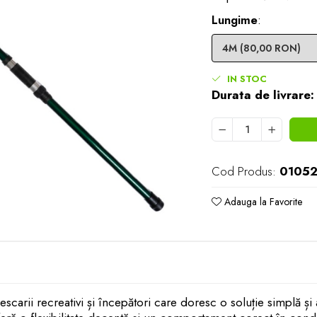
Lungime
:
IN STOC
Durata de livrare:
Cod Produs:
0105
Adauga la Favorite
carii recreativi și începători care doresc o soluție simplă și 