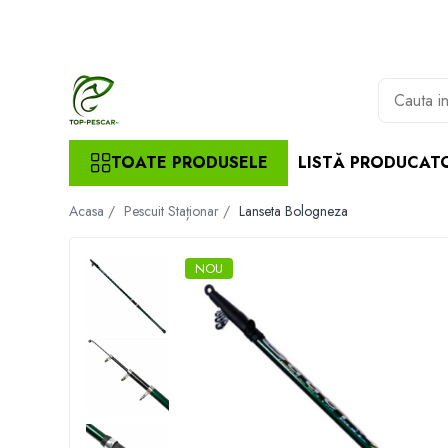
Toate Produsele
Pescuit la Crap
Echipament de bază
TOATE PRODUSELE
LISTĂ PRODUCAT
Lansete crap
Mulinete crap
Acasa /
Pescuit Staționar /
Lanseta Bologneza
Fire crap
Cârlige crap
Nadă și momeală
NOU
Nadă crap
Momeală cârlig crap
Pelete
Papanele
Wafters
Pop-up