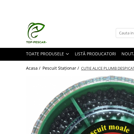
Toate Produsele
Pescuit la Crap
Echipament de bază
Lansete crap
TOATE PRODUSELE
LISTĂ PRODUCATORI
NOUT
Mulinete crap
Fire crap
Acasa /
Pescuit Staționar /
CUTIE ALICE PLUMB DESPICAT
Cârlige crap
Nadă și momeală
Nadă crap
Momeală cârlig crap
Pelete
Papanele
Wafters
Pop-up