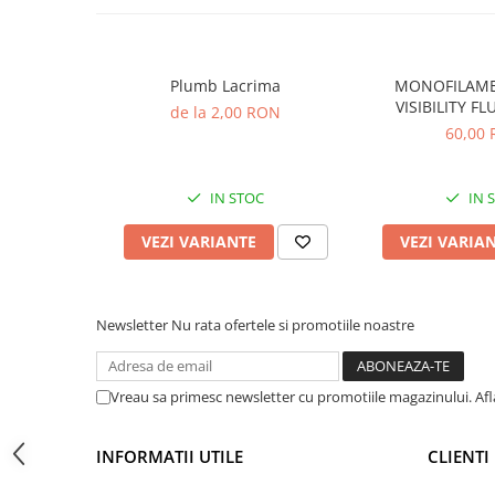
Accesorii feeder
Nadă și momeală
Nadă feeder
Plumb Lacrima
MONOFILAME
VISIBILITY F
de la 2,00 RON
Momeală cârlig feeder
60,00
Pelete
Pop-up
IN STOC
IN 
Wafters
Alune tigrate
VEZI VARIANTE
VEZI VARIA
Semnalizare și suport
Avertizori feeder
Suport feeder
Newsletter
Nu rata ofertele si promotiile noastre
Accesorii diverse
Vartej pescuit
Vreau sa primesc newsletter cu promotiile magazinului. Af
Agrafe pescuit
Rig pescuit
INFORMATII UTILE
CLIENTI
Opritoare pescuit