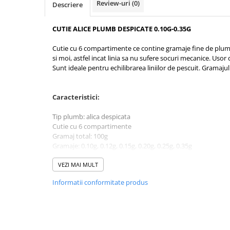
Review-uri
(0)
Descriere
Rig pescuit
Opritoare pescuit
CUTIE ALICE PLUMB DESPICATE 0.10G-0.35G
Crosete si burghie pescuit
Foarfeca pescuit
Cutie cu 6 compartimente ce contine gramaje fine de plumb.
si moi, astfel incat linia sa nu sufere socuri mecanice. Usor
Cleste pescuit
Sunt ideale pentru echilibrarea liniilor de pescuit. Gramajul 
Tub antitangle
Pescuit la Feeder
Caracteristici:
Echipament de bază
Tip plumb: alica despicata
Lansete feeder
Cutie cu 6 compartimente
Mulinete feeder
Gramaj total: 100g
Fire feeder
Gramaje: 0.10g, 0.12g, 0.15g, 0.20g, 0.25g, 0.35g
Usor de prins si de desfacut
Cârlige feeder
VEZI MAI MULT
Monturi și componente
Informatii conformitate produs
Momitoare method feeder
Matriță method feeder
Montură feeder
Coșulețe feeder