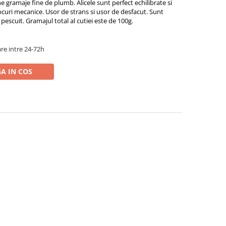
 gramaje fine de plumb. Alicele sunt perfect echilibrate si
 socuri mecanice. Usor de strans si usor de desfacut. Sunt
 pescuit. Gramajul total al cutiei este de 100g.
re intre 24-72h
A IN COS