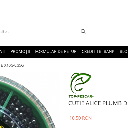
AȚI
PROMOȚII
FORMULAR DE RETUR
CREDIT TBI BANK
BLO
E 0.10G-0.35G
CUTIE ALICE PLUMB D
10,50 RON