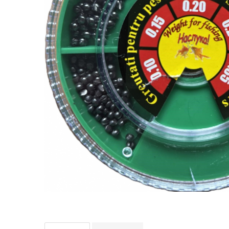
Boilies
Porumb
Alune tigrate
Semnalizare și suport
Rod pod
Senzori pescuit
Swingere pescuit
Suport lansete
Picheți pescuit
Monturi și componente
Accesorii crap
Monturi crap
Accesorii monturi
Pungi PVA
Accesorii diverse
Vartej pescuit
Agrafe pescuit