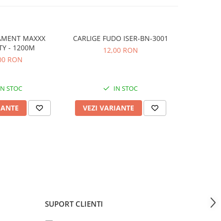
AMENT MAXXX
CARLIGE FUDO ISER-BN-3001
UNDITA /
ITY - 1200M
12,00 RON
00 RON
de 
IN STOC
IN STOC
IANTE
VEZI VARIANTE
VEZI 
SUPORT CLIENTI