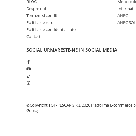
Crosete si burghie pescuit
BLOG
Metode de
Despre noi
Informatii
Foarfeca pescuit
Termeni si conditii
ANPC
Cleste pescuit
Politica de retur
ANPC SOL
Tub antitangle
Politica de confidentialitate
Pescuit la Spinning
Contact
Echipament de bază
SOCIAL
URMARESTE-NE IN SOCIAL MEDIA
Lansete spinning
Mulinete spinning
Fire spinning
Sisteme de prindere
Cârlige spinning
Ancore pescuit
Jig pescuit
©Copyright TOP-PESCAR S.R.L 2026
Platforma E-commerce b
Momeli artificiale
Gomag
Voblere pescuit
Năluci siliconice
Năluci metalice