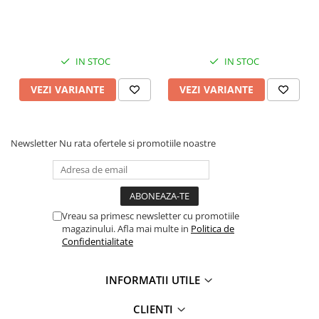
Crosete si burghie pescuit
Foarfeca pescuit
Cleste pescuit
Tub antitangle
IN STOC
IN STOC
Pescuit la Spinning
VEZI VARIANTE
VEZI VARIANTE
Echipament de bază
Lansete spinning
Mulinete spinning
Newsletter
Nu rata ofertele si promotiile noastre
Fire spinning
Sisteme de prindere
Cârlige spinning
Ancore pescuit
Vreau sa primesc newsletter cu promotiile
magazinului. Afla mai multe in
Politica de
Jig pescuit
Confidentialitate
Momeli artificiale
Voblere pescuit
INFORMATII UTILE
Năluci siliconice
CLIENTI
Năluci metalice