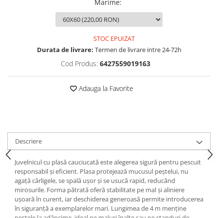
Marime
:
Rig pescuit
Opritoare pescuit
Crosete si burghie pescuit
STOC EPUIZAT
Foarfeca pescuit
Durata de livrare:
Termen de livrare intre 24-72h
Cleste pescuit
Cod Produs:
6427559019163
Tub antitangle
Pescuit la Feeder
Adauga la Favorite
Echipament de bază
Lansete feeder
Mulinete feeder
Fire feeder
Descriere
Cârlige feeder
Monturi și componente
Juvelnicul cu plasă cauciucată este alegerea sigură pentru pescuit
responsabil și eficient. Plasa protejează mucusul peștelui, nu
Momitoare method feeder
agață cârligele, se spală ușor și se usucă rapid, reducând
Matriță method feeder
mirosurile. Forma pătrată oferă stabilitate pe mal și aliniere
ușoară în curent, iar deschiderea generoasă permite introducerea
Montură feeder
în siguranță a exemplarelor mari. Lungimea de 4 m menține
Coșulețe feeder
peștele la adâncime, ideal pe maluri înalte sau pe standuri de