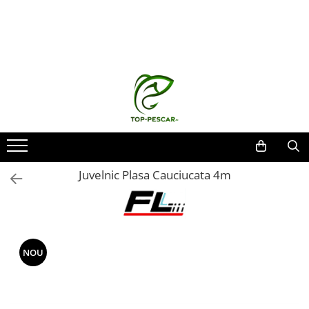
Toate Produsele
Pescuit la Crap
Echipament de bază
Lansete crap
Mulinete crap
Fire crap
Cârlige crap
Juvelnic Plasa Cauciucata 4m
Nadă și momeală
Nadă crap
Momeală cârlig crap
Pelete
NOU
Papanele
Wafters
Pop-up