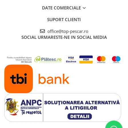
Cicade pescuit
DATE COMERCIALE
Accesorii spinning
SUPORT CLIENTI
Vartej pescuit
Agrafe pescuit
office@top-pescar.ro
Rig pescuit
SOCIAL
URMARESTE-NE IN SOCIAL MEDIA
Opritoare pescuit
Crosete si burghie pescuit
Foarfeca pescuit
Cleste pescuit
Tub antitangle
Pescuit Staționar
Echipament de bază
Undițe de pescuit
Fire stationar
Montaj și accesorii
Plumbi pescuit
Plute pescuit