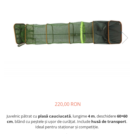
Boilies
Porumb
Alune tigrate
Semnalizare și suport
Rod pod
Senzori pescuit
Swingere pescuit
Suport lansete
Picheți pescuit
Monturi și componente
Accesorii crap
Monturi crap
Accesorii monturi
220,00 RON
Pungi PVA
Accesorii diverse
Juvelnic pătrat cu
plasă cauciucată
, lungime
4 m
, deschidere
60×60
cm
, blând cu peștele și ușor de curățat. Include
husă de transport
.
Vartej pescuit
Ideal pentru staționar și competiție.
Agrafe pescuit