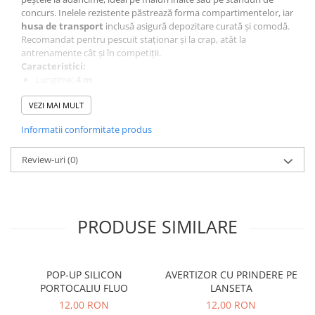
concurs. Inelele rezistente păstrează forma compartimentelor, iar
Accesorii feeder
husa de transport
inclusă asigură depozitare curată și comodă.
Nadă și momeală
Recomandat pentru pescuit staționar și la crap, atât la
antrenamente cât și în competiții.
Nadă feeder
Caracteristici:
Momeală cârlig feeder
Lungime:
4 m
Pelete
Formă:
pătrată
VEZI MAI MULT
Deschidere:
60×60 cm / 45x45 cm
Pop-up
Husă transport:
Da
Wafters
Informatii conformitate produs
Plasă:
cauciucată
(protejează peștele, anti-înțepare cârlige)
Alune tigrate
Review-uri
(0)
Semnalizare și suport
Avertizori feeder
Suport feeder
PRODUSE SIMILARE
Accesorii diverse
Vartej pescuit
Agrafe pescuit
POP-UP SILICON
AVERTIZOR CU PRINDERE PE
Rig pescuit
PORTOCALIU FLUO
LANSETA
Opritoare pescuit
12,00 RON
12,00 RON