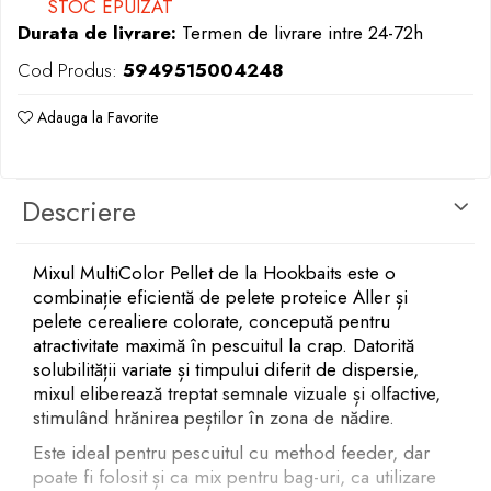
STOC EPUIZAT
Opritoare pescuit
Durata de livrare:
Termen de livrare intre 24-72h
Crosete si burghie pescuit
Foarfeca pescuit
Cod Produs:
5949515004248
Cleste pescuit
Adauga la Favorite
Tub antitangle
Descriere
Mixul MultiColor Pellet de la Hookbaits este o
combinație eficientă de pelete proteice Aller și
pelete cerealiere colorate, concepută pentru
atractivitate maximă în pescuitul la crap. Datorită
solubilității variate și timpului diferit de dispersie,
mixul eliberează treptat semnale vizuale și olfactive,
stimulând hrănirea peștilor în zona de nădire.
Este ideal pentru pescuitul cu method feeder, dar
poate fi folosit și ca mix pentru bag-uri, ca utilizare