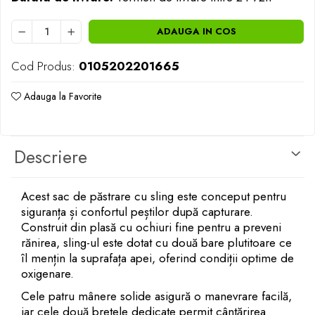
Opritoare pescuit
Crosete si burghie pescuit
ADAUGA IN COS
Foarfeca pescuit
Cleste pescuit
Cod Produs:
0105202201665
Tub antitangle
Adauga la Favorite
Descriere
Acest sac de păstrare cu sling este conceput pentru
siguranța și confortul peștilor după capturare.
Construit din plasă cu ochiuri fine pentru a preveni
rănirea, sling-ul este dotat cu două bare plutitoare ce
îl mențin la suprafața apei, oferind condiții optime de
oxigenare.
Cele patru mânere solide asigură o manevrare facilă,
iar cele două bretele dedicate permit cântărirea