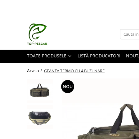
Toate Produsele
Pescuit la Crap
Echipament de bază
Lansete crap
TOATE PRODUSELE
LISTĂ PRODUCATORI
NOUT
Mulinete crap
Fire crap
Acasa /
GEANTA TERMO CU 4 BUZUNARE
Cârlige crap
Nadă și momeală
NOU
Nadă crap
Momeală cârlig crap
Pelete
Papanele
Wafters
Pop-up