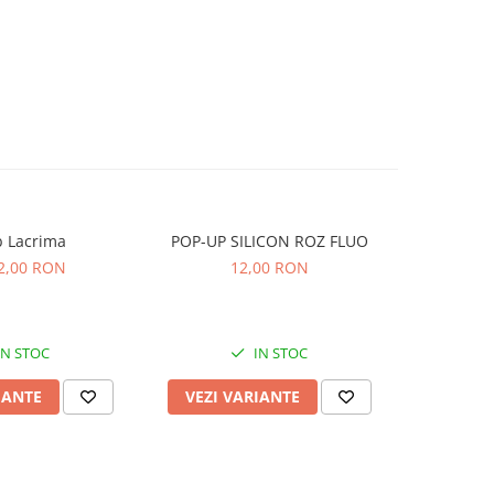
 Lacrima
POP-UP SILICON ROZ FLUO
ADI
CHINEZEAS
 2,00 RON
12,00 RON
IN STOC
IN STOC
IANTE
VEZI VARIANTE
ADAUG