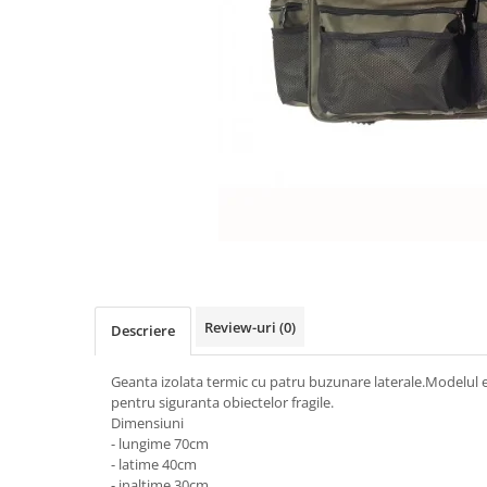
Boilies
Porumb
Alune tigrate
Semnalizare și suport
Rod pod
Senzori pescuit
Swingere pescuit
Suport lansete
Picheți pescuit
Monturi și componente
Accesorii crap
Review-uri
(0)
Monturi crap
Descriere
Accesorii monturi
Geanta izolata termic cu patru buzunare laterale.Modelul e
Pungi PVA
pentru siguranta obiectelor fragile.
Accesorii diverse
Dimensiuni
- lungime 70cm
Vartej pescuit
- latime 40cm
Agrafe pescuit
- inaltime 30cm