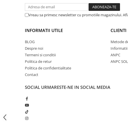
Accesorii feeder
Nadă și momeală
Vreau sa primesc newsletter cu promotiile magazinului. Af
Nadă feeder
Momeală cârlig feeder
INFORMATII UTILE
CLIENTI
Pelete
BLOG
Metode de
Pop-up
Despre noi
Informatii
Wafters
Termeni si conditii
ANPC
Alune tigrate
Politica de retur
ANPC SOL
Semnalizare și suport
Politica de confidentialitate
Contact
Avertizori feeder
Suport feeder
SOCIAL
URMARESTE-NE IN SOCIAL MEDIA
Accesorii diverse
Vartej pescuit
Agrafe pescuit
Rig pescuit
Opritoare pescuit