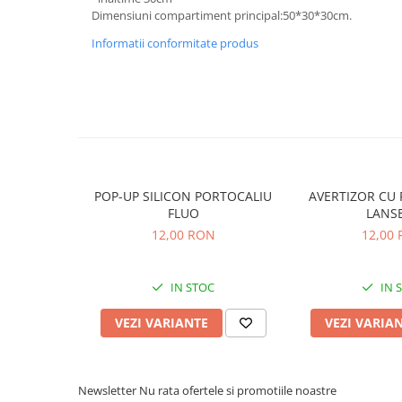
Rig pescuit
Dimensiuni compartiment principal:50*30*30cm.
Opritoare pescuit
Informatii conformitate produs
Crosete si burghie pescuit
Foarfeca pescuit
Cleste pescuit
Tub antitangle
Pescuit la Feeder
Echipament de bază
POP-UP SILICON PORTOCALIU
AVERTIZOR CU 
Lansete feeder
FLUO
LANS
Mulinete feeder
12,00 RON
12,00
Fire feeder
Cârlige feeder
IN STOC
IN 
Monturi și componente
VEZI VARIANTE
VEZI VARIA
Momitoare method feeder
Matriță method feeder
Montură feeder
Newsletter
Nu rata ofertele si promotiile noastre
Coșulețe feeder