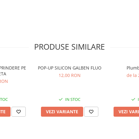
PRODUSE SIMILARE
PRINDERE PE
POP-UP SILICON GALBEN FLUO
Plumb
ETA
12,00 RON
de la
 RON
STOC
IN STOC
NTE
VEZI VARIANTE
VEZI VAR