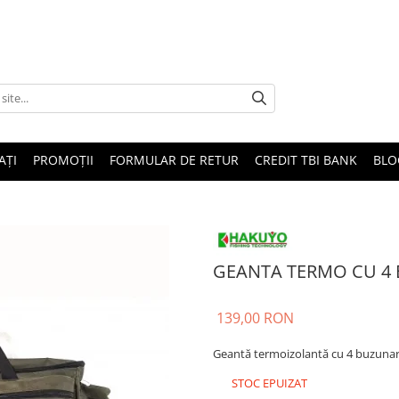
AȚI
PROMOȚII
FORMULAR DE RETUR
CREDIT TBI BANK
BLO
GEANTA TERMO CU 4
139,00 RON
Geantă termoizolantă cu 4 buzunare,
STOC EPUIZAT