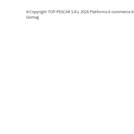
Crosete si burghie pescuit
Foarfeca pescuit
©Copyright TOP-PESCAR S.R.L 2026
Platforma E-commerce b
Cleste pescuit
Gomag
Tub antitangle
Pescuit la Spinning
Echipament de bază
Lansete spinning
Mulinete spinning
Fire spinning
Sisteme de prindere
Cârlige spinning
Ancore pescuit
Jig pescuit
Momeli artificiale
Voblere pescuit
Năluci siliconice
Năluci metalice