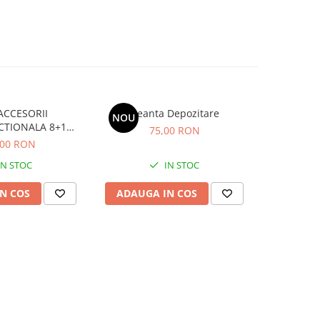
ACCESORII
Geanta Depozitare
TOPOR PEN
NOU
-21%
CTIONALA 8+1
75,00 RON
89,00
X29X6CM
,00 RON
IN STOC
IN STOC
N COS
ADAUGA IN COS
ADAUG