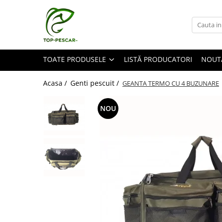
Toate Produsele
Pescuit la Crap
TOATE PRODUSELE
LISTĂ PRODUCATORI
NOUT
Echipament de bază
Lansete crap
Acasa /
Genti pescuit /
GEANTA TERMO CU 4 BUZUNARE
Mulinete crap
Fire crap
NOU
Cârlige crap
Nadă și momeală
Nadă crap
Momeală cârlig crap
Pelete
Papanele
Wafters
Pop-up