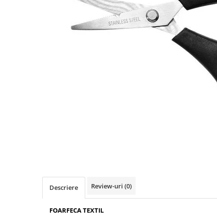
Boilies
Porumb
Alune tigrate
Semnalizare și suport
Rod pod
Senzori pescuit
Swingere pescuit
Suport lansete
Picheți pescuit
Monturi și componente
Accesorii crap
Monturi crap
Accesorii monturi
Pungi PVA
Accesorii diverse
Review-uri
(0)
Descriere
Vartej pescuit
FOARFECA TEXTIL
Agrafe pescuit