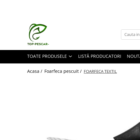
Toate Produsele
Pescuit la Crap
Echipament de bază
Lansete crap
TOATE PRODUSELE
LISTĂ PRODUCATORI
NOUT
Mulinete crap
Fire crap
Acasa /
Foarfeca pescuit /
FOARFECA TEXTIL
Cârlige crap
Nadă și momeală
Nadă crap
Momeală cârlig crap
Pelete
Papanele
Wafters
Pop-up