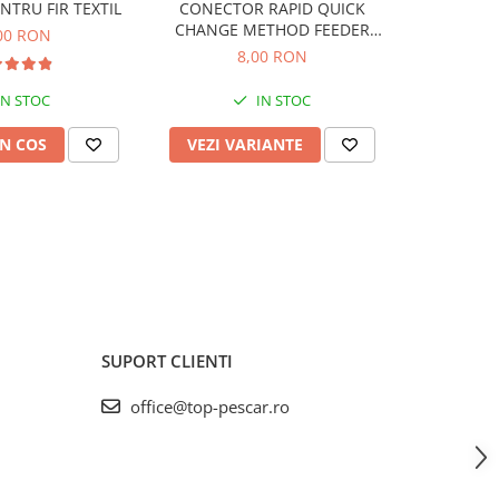
NTRU FIR TEXTIL
CONECTOR RAPID QUICK
Inele Silic
CHANGE METHOD FEEDER
00 RON
10BUC
8,00 RON
IN STOC
IN STOC
N COS
VEZI VARIANTE
VEZI 
SUPORT CLIENTI
office@top-pescar.ro