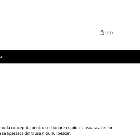
0,00
G
oda conceputa pentru sectionarea rapida si usoara a firelor
e sa lipseasca din trusa niciunui pescar.