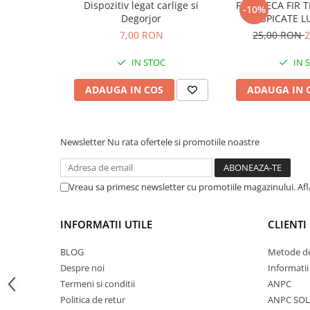
Dispozitiv legat carlige si
FOARFECA FIR T
-10%
Accesorii feeder
Degorjor
DESPICATE L
Nadă și momeală
7,00 RON
25,00 RON
2
Nadă feeder
IN STOC
IN 
Momeală cârlig feeder
Pelete
ADAUGA IN COS
ADAUGA IN 
Pop-up
Wafters
Newsletter
Nu rata ofertele si promotiile noastre
Alune tigrate
Semnalizare și suport
Avertizori feeder
Vreau sa primesc newsletter cu promotiile magazinului. Af
Suport feeder
Accesorii diverse
INFORMATII UTILE
CLIENTI
Vartej pescuit
BLOG
Metode de
Agrafe pescuit
Despre noi
Informatii
Rig pescuit
Termeni si conditii
ANPC
Opritoare pescuit
Politica de retur
ANPC SOL