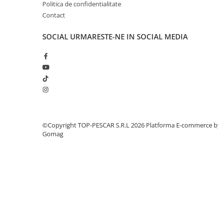
Crosete si burghie pescuit
Politica de confidentialitate
Foarfeca pescuit
Contact
Cleste pescuit
SOCIAL
URMARESTE-NE IN SOCIAL MEDIA
Tub antitangle
Pescuit la Spinning
Echipament de bază
Lansete spinning
Mulinete spinning
Fire spinning
Sisteme de prindere
©Copyright TOP-PESCAR S.R.L 2026
Platforma E-commerce b
Cârlige spinning
Gomag
Ancore pescuit
Jig pescuit
Momeli artificiale
Voblere pescuit
Năluci siliconice
Năluci metalice