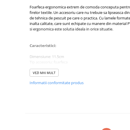
Rig pescuit
Foarfeca ergonomica extrem de comoda conceputa pentru 
Opritoare pescuit
firelor textile. Un accesoriu care nu trebuie sa lipseasca din
de tehnica de pescuit pe care o practica. Cu lamele formate
Crosete si burghie pescuit
inalta calitate, care sunt echipate cu manere din material P
Foarfeca pescuit
si ergonomica este solutia ideala in orice situatie.
Cleste pescuit
Tub antitangle
Caracteristici:
Pescuit la Feeder
Dimensiune: 11.5cm
Echipament de bază
Tip accesoriu: foarfeca
Lansete feeder
Material lama: otel inoxidabil
Material maner: plastic
VEZI MAI MULT
Mulinete feeder
Rezistenta si durabilitate
Fire feeder
Informatii conformitate produs
Design ergonomic
Cârlige feeder
Culoare poate sa difere in functie de lot.
Monturi și componente
Momitoare method feeder
Matriță method feeder
Montură feeder
Coșulețe feeder