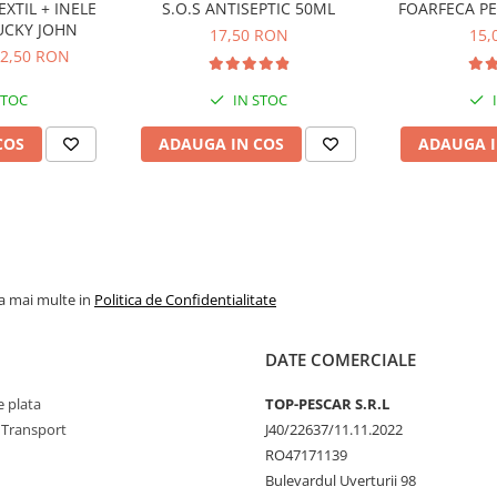
EXTIL + INELE
S.O.S ANTISEPTIC 50ML
FOARFECA PE
UCKY JOHN
17,50 RON
15,
2,50 RON
STOC
IN STOC
COS
ADAUGA IN COS
ADAUGA I
la mai multe in
Politica de Confidentialitate
DATE COMERCIALE
 plata
TOP-PESCAR S.R.L
 Transport
J40/22637/11.11.2022
RO47171139
Bulevardul Uverturii 98