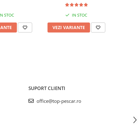
IN STOC
IN STOC
IANTE
VEZI VARIANTE
VEZI 
SUPORT CLIENTI
office@top-pescar.ro