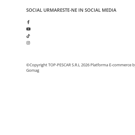
Crosete si burghie pescuit
Foarfeca pescuit
SOCIAL
URMARESTE-NE IN SOCIAL MEDIA
Cleste pescuit
Tub antitangle
Pescuit la Spinning
Echipament de bază
Lansete spinning
Mulinete spinning
©Copyright TOP-PESCAR S.R.L 2026
Platforma E-commerce b
Fire spinning
Gomag
Sisteme de prindere
Cârlige spinning
Ancore pescuit
Jig pescuit
Momeli artificiale
Voblere pescuit
Năluci siliconice
Năluci metalice