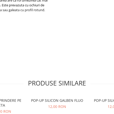
area are ca rol umezirea cat mai
. Este prevazuta cu ochiuri de
 sau galeata cu profil rotund.
PRODUSE SIMILARE
PRINDERE PE
POP-UP SILICON GALBEN FLUO
ETA
12,00 RON
12,
,00 RON