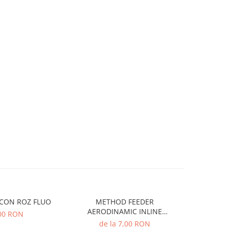
POP-UP SILICON ROZ FLUO
METHOD FEEDER
MONOFI
AERODINAMIC INLINE
INVISI
00 RON
DISTANCE
de la 7,00 RON