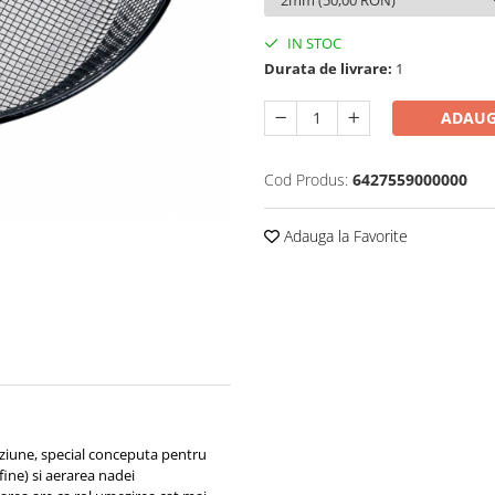
IN STOC
Durata de livrare:
1
ADAUG
Cod Produs:
6427559000000
Adauga la Favorite
roziune, special conceputa pentru
fine) si aerarea nadei