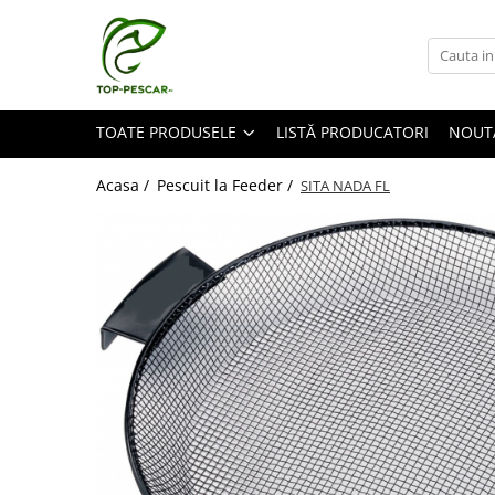
Toate Produsele
Pescuit la Crap
TOATE PRODUSELE
LISTĂ PRODUCATORI
NOUT
Echipament de bază
Lansete crap
Acasa /
Pescuit la Feeder /
SITA NADA FL
Mulinete crap
Fire crap
Cârlige crap
Nadă și momeală
Nadă crap
Momeală cârlig crap
Pelete
Papanele
Wafters
Pop-up