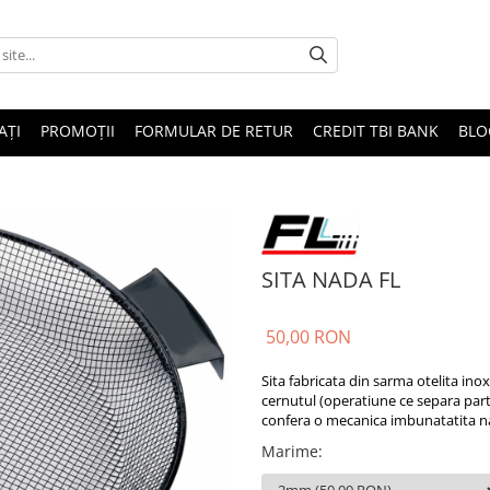
AȚI
PROMOȚII
FORMULAR DE RETUR
CREDIT TBI BANK
BLO
SITA NADA FL
50,00 RON
Sita fabricata din sarma otelita ino
cernutul (operatiune ce separa parti
confera o mecanica imbunatatita na
Marime
: