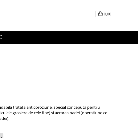
0,00
G
xidabila tratata anticoroziune, special conceputa pentru
culele grosiere de cele fine) si aerarea nadei (operatiune ce
dei).