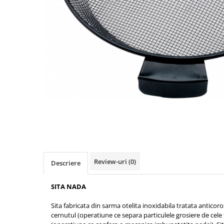
Boilies
Porumb
Alune tigrate
Semnalizare și suport
Rod pod
Senzori pescuit
Swingere pescuit
Suport lansete
Picheți pescuit
Monturi și componente
Accesorii crap
Monturi crap
Review-uri
(0)
Descriere
Accesorii monturi
Pungi PVA
SITA NADA
Accesorii diverse
Sita fabricata din sarma otelita inoxidabila tratata antico
Vartej pescuit
cernutul (operatiune ce separa particulele grosiere de cele 
Agrafe pescuit