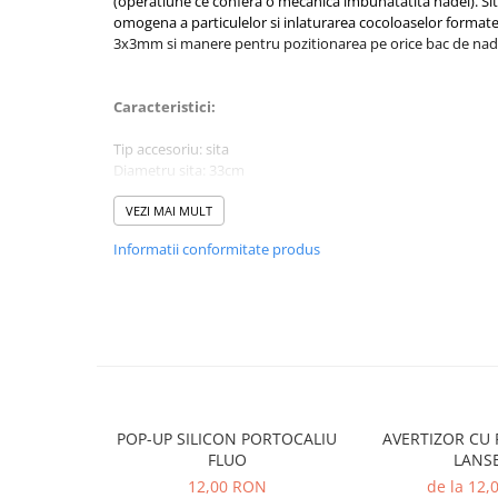
(operatiune ce confera o mecanica imbunatatita nadei). Sit
Rig pescuit
omogena a particulelor si inlaturarea cocoloaselor formate
3x3mm si manere pentru pozitionarea pe orice bac de nada
Opritoare pescuit
Crosete si burghie pescuit
Foarfeca pescuit
Caracteristici:
Cleste pescuit
Tip accesoriu: sita
Tub antitangle
Diametru sita: 33cm
Pescuit la Feeder
Diametru ochiuri: 2 / 3 / 4mm
Material: sarma otelita
VEZI MAI MULT
Echipament de bază
Ideala pentru cernutul nadei
Informatii conformitate produs
Lansete feeder
Ideala pentru aerarea nadei
Manere de sprijin
Mulinete feeder
Culoare: neagra
Fire feeder
Cârlige feeder
Monturi și componente
Momitoare method feeder
Matriță method feeder
POP-UP SILICON PORTOCALIU
AVERTIZOR CU 
FLUO
LANS
Montură feeder
12,00 RON
de la 12
Coșulețe feeder