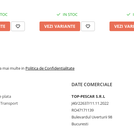
STOC
IN STOC
NTE
VEZI VARIANTE
VEZI VAR
la mai multe in
Politica de Confidentialitate
DATE COMERCIALE
 plata
TOP-PESCAR S.R.L
 Transport
J40/22637/11.11.2022
RO47171139
Bulevardul Uverturii 98
Bucuresti