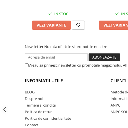
Accesorii feeder
Nadă și momeală
IN STOC
IN 
Nadă feeder
VEZI VARIANTE
VEZI VARIA
Momeală cârlig feeder
Pelete
Pop-up
Newsletter
Nu rata ofertele si promotiile noastre
Wafters
Alune tigrate
Vreau sa primesc newsletter cu promotiile magazinului. Af
Semnalizare și suport
Avertizori feeder
INFORMATII UTILE
CLIENTI
Suport feeder
Accesorii diverse
BLOG
Metode de
Despre noi
Informatii
Vartej pescuit
Termeni si conditii
ANPC
Agrafe pescuit
Politica de retur
ANPC SOL
Rig pescuit
Politica de confidentialitate
Opritoare pescuit
Contact