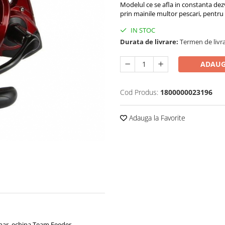
Modelul ce se afla in constanta dezv
prin mainile multor pescari, pentr
IN STOC
Durata de livrare:
Termen de livra
ADAUG
Cod Produs:
1800000023196
Adauga la Favorite
onar, echipa Team Feeder