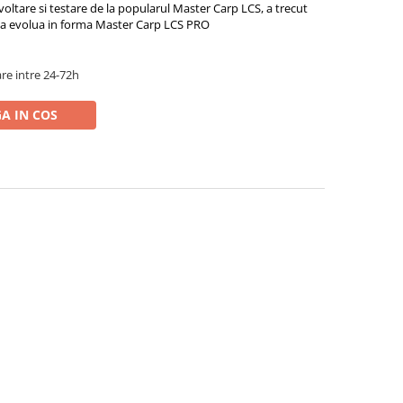
oltare si testare de la popularul Master Carp LCS, a trecut
u a evolua in forma Master Carp LCS PRO
re intre 24-72h
A IN COS