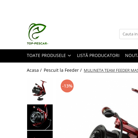
Toate Produsele
Pescuit la Crap
Echipament de bază
Lansete crap
TOATE PRODUSELE
LISTĂ PRODUCATORI
NOUT
Mulinete crap
Fire crap
Acasa /
Pescuit la Feeder /
MULINETA TEAM FEEDER MAS
Cârlige crap
Nadă și momeală
-13%
Nadă crap
Momeală cârlig crap
Pelete
Papanele
Wafters
Pop-up