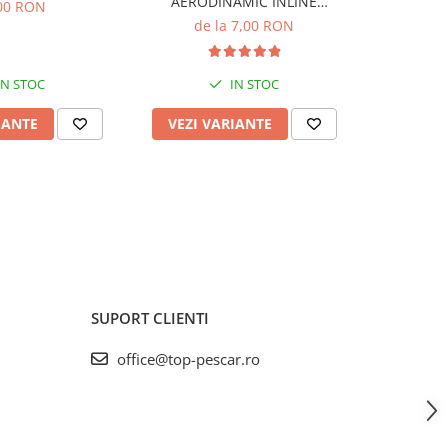
AERODINAMIC INLINE
INVISI
00 RON
DISTANCE
de la 7,00 RON
IN STOC
IN STOC
IANTE
VEZI VARIANTE
VEZI 
SUPORT CLIENTI
office@top-pescar.ro