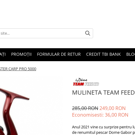
AȚI
PROMOȚII
FORMULAR DE RETUR
CREDIT TBI BANK
BLO
TER CARP PRO 5000
MULINETA TEAM FEED
285,00 RON
249,00 RON
Economisesti:
36,00
RON
Anul 2021 vine cu surprize pentru 
de renumitul pescar Dome Gabor p