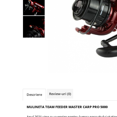
Boilies
Porumb
Alune tigrate
Semnalizare și suport
Rod pod
Senzori pescuit
Swingere pescuit
Suport lansete
Picheți pescuit
Monturi și componente
Accesorii crap
Monturi crap
Accesorii monturi
Pungi PVA
Review-uri
(0)
Descriere
Accesorii diverse
MULINETA TEAM FEEDER MASTER CARP PRO 5000
Vartej pescuit
Agrafe pescuit
Anul 2021 vine cu surprize pentru lumea pescuitului stati