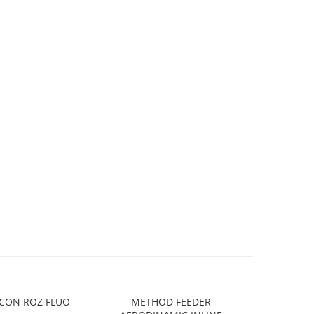
POP-UP SILICON ROZ FLUO
METHOD FEEDER
MONOFI