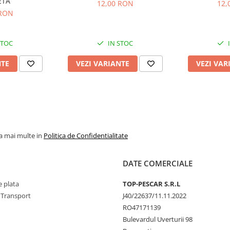
ETA
12,00 RON
12,
ui (masurat la buza exterioara)
 RON
STOC
IN STOC
NTE
VEZI VARIANTE
VEZI VAR
zistenta superioara
ului prin modificarea buzei
la mai multe in
Politica de Confidentialitate
DATE COMERCIALE
 plata
TOP-PESCAR S.R.L
 Transport
J40/22637/11.11.2022
RO47171139
Bulevardul Uverturii 98