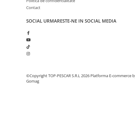
Politica de confidentialitate
Crosete si burghie pescuit
Greutate (specificatie producator): 380g
Contact
Foarfeca pescuit
Max. Drag Power (Forta de Franare): nespecificat
Cleste pescuit
SOCIAL
URMARESTE-NE IN SOCIAL MEDIA
Tub antitangle
Pescuit la Spinning
Echipament de bază
Lansete spinning
Mulinete spinning
Fire spinning
Sisteme de prindere
©Copyright TOP-PESCAR S.R.L 2026
Platforma E-commerce b
Gomag
Cârlige spinning
Ancore pescuit
Jig pescuit
Momeli artificiale
Voblere pescuit
Năluci siliconice
Năluci metalice