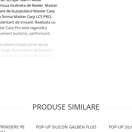
noua mulineta de feeder Master
tare de la popularul Master Carp
 in forma Master Carp LCS PRO,
ezentant de onoare. Realizata cu
ter Carp Pro este regandita
ipament puternic, performant,
se sistemul baitrunner de pe
Drag). Noul sistem de franare
 tactica in drill-urile cu pestii
urata de viata a acestora fiind
 carbon, usor si perfect
tamburul Long Cast, realizat din
 preveni incurcarea firului in
d inca una dintre imbunatatirile
ul cu rulment (Ball Bearing Liner
u precizie a liniei de pescuit,
PRODUSE SIMILARE
fie atinsa cu precizie) si manerul
u), fac din noua mulineta Team
 in partidele de pescuit
riveste manevrabilitatea in drill
PRINDERE PE
POP-UP SILICON GALBEN FLUO
 al oboselii.