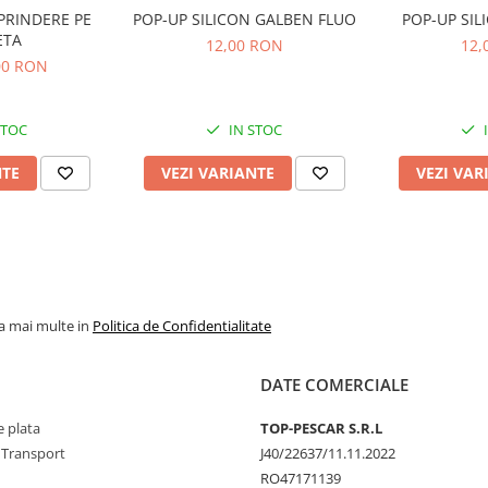
PRINDERE PE
POP-UP SILICON GALBEN FLUO
ETA
12,00 RON
12,
,00 RON
STOC
IN STOC
NTE
VEZI VARIANTE
VEZI VAR
la mai multe in
Politica de Confidentialitate
DATE COMERCIALE
 plata
TOP-PESCAR S.R.L
 Transport
J40/22637/11.11.2022
RO47171139