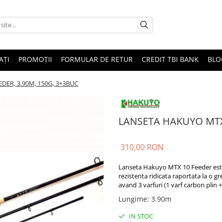
AȚI
PROMOȚII
FORMULAR DE RETUR
CREDIT TBI BANK
BLO
DER, 3.90M, 150G, 3+3BUC
LANSETA HAKUYO MTX 
310,00 RON
Lanseta Hakuyo MTX 10 Feeder este 
rezistenta ridicata raportata la o 
avand 3 varfuri (1 varf carbon plin +
Lungime
:
3.90m
IN STOC