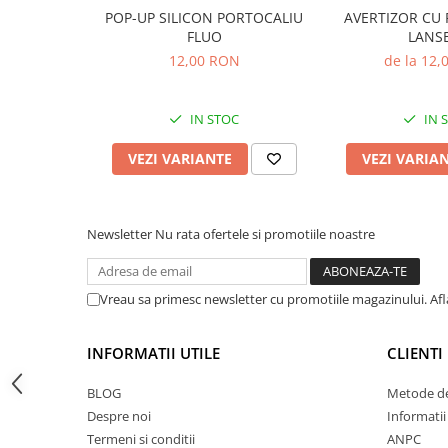
Blank: Carbon 40T
POP-UP SILICON PORTOCALIU
AVERTIZOR CU 
Accesorii feeder
Inele K Slim: 30-6mm
FLUO
LANS
Mandrina: DPS 18mm
Nadă și momeală
12,00 RON
de la 12
Maner: EVA + lemn de balsa
Nadă feeder
Greutate: 300g
Momeală cârlig feeder
IN STOC
IN 
Pelete
Pop-up
VEZI VARIANTE
VEZI VARIA
Wafters
Alune tigrate
Semnalizare și suport
Newsletter
Nu rata ofertele si promotiile noastre
Avertizori feeder
Suport feeder
Vreau sa primesc newsletter cu promotiile magazinului. Af
Accesorii diverse
Vartej pescuit
INFORMATII UTILE
CLIENTI
Agrafe pescuit
BLOG
Metode de
Rig pescuit
Despre noi
Informatii
Opritoare pescuit
Termeni si conditii
ANPC