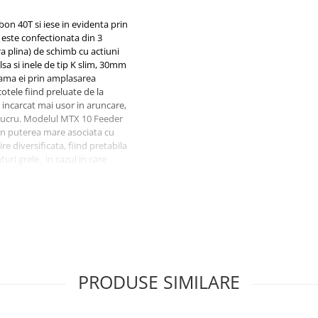
n 40T si iese in evidenta prin
 este confectionata din 3
ra plina) de schimb cu actiuni
lsa si inele de tip K slim, 30mm
 gama ei prin amplasarea
otele fiind preluate de la
e incarcat mai usor in aruncare,
t lucru. Modelul MTX 10 Feeder
rin puterea mare asociata cu
e diversificata, fiind pretabila
uri grele, in cazul in care
himbabile asigura folosirea
 in situatia pestilor mai mici, caz
saturile.
PRODUSE SIMILARE