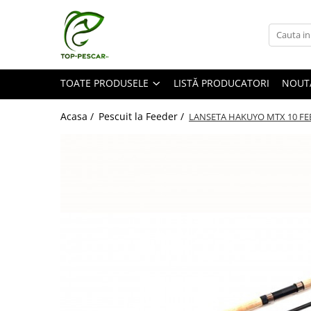
Toate Produsele
Pescuit la Crap
TOATE PRODUSELE
LISTĂ PRODUCATORI
NOUT
Echipament de bază
Lansete crap
Acasa /
Pescuit la Feeder /
LANSETA HAKUYO MTX 10 FEE
Mulinete crap
Fire crap
Cârlige crap
Nadă și momeală
Nadă crap
Momeală cârlig crap
Pelete
Papanele
Wafters
Pop-up