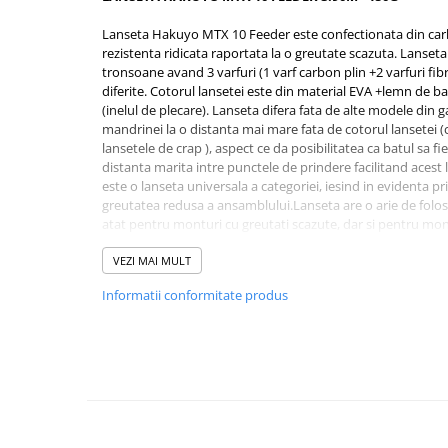
Rig pescuit
Lanseta Hakuyo MTX 10 Feeder este confectionata din carbo
Opritoare pescuit
rezistenta ridicata raportata la o greutate scazuta. Lanseta
Crosete si burghie pescuit
tronsoane avand 3 varfuri (1 varf carbon plin +2 varfuri fib
diferite. Cotorul lansetei este din material EVA +lemn de ba
Foarfeca pescuit
(inelul de plecare). Lanseta difera fata de alte modele din
Cleste pescuit
mandrinei la o distanta mai mare fata de cotorul lansetei (c
Tub antitangle
lansetele de crap ), aspect ce da posibilitatea ca batul sa fi
distanta marita intre punctele de prindere facilitand aces
Pescuit la Feeder
este o lanseta universala a categoriei, iesind in evidenta p
Echipament de bază
greutatea redusa a ansamblului.Lanseta are o arie de folosir
atat pentru monturi cu greutati scazute, dar si pentru mont
Lansete feeder
lanseta este folosita pe rauri sau Dunare. Varfurile intersc
Mulinete feeder
lansetei atat in situatia in care se vizeaza pestii mari, dar si
VEZI MAI MULT
Fire feeder
in care varfurile sensibile scot in evidenta mult mai bine tra
Informatii conformitate produs
Cârlige feeder
Monturi și componente
Caracteristici:
Momitoare method feeder
Lungime: 3.90m
Matriță method feeder
Lungime de transport: 140cm
Numar tronsoane: 3+3
Montură feeder
Putere de aruncare: 40-150g
Coșulețe feeder