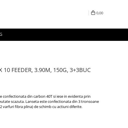
0,00
G
10 FEEDER, 3.90M, 150G, 3+3BUC
confectionata din carbon 40T si iese in evidenta prin
greutate scazuta. Lanseta este confectionata din 3 tronsoane
2 varfuri fibra plina) de schimb cu actiuni diferite.