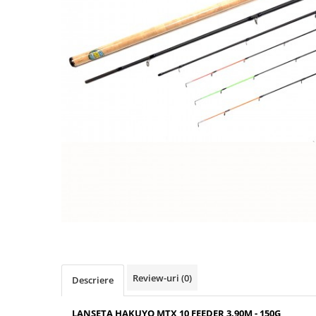
Boilies
Porumb
Alune tigrate
Semnalizare și suport
Rod pod
Senzori pescuit
Swingere pescuit
Suport lansete
Picheți pescuit
Monturi și componente
Accesorii crap
Monturi crap
Accesorii monturi
Pungi PVA
Accesorii diverse
Review-uri
(0)
Descriere
Vartej pescuit
Agrafe pescuit
LANSETA HAKUYO MTX 10 FEEDER 3.90M - 150G