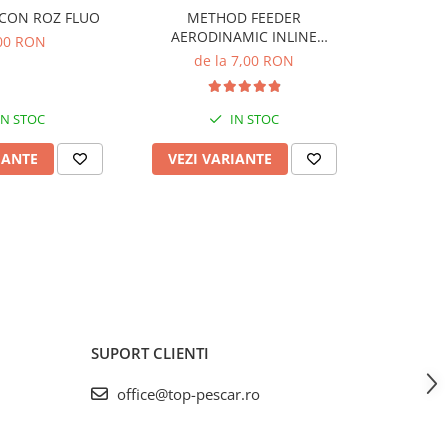
POP-UP SILICON ROZ FLUO
METHOD FEEDER
Spuma 
AERODINAMIC INLINE
00 RON
DISTANCE
de la 7,00 RON
IN STOC
IN STOC
IANTE
VEZI VARIANTE
VEZI 
SUPORT CLIENTI
office@top-pescar.ro