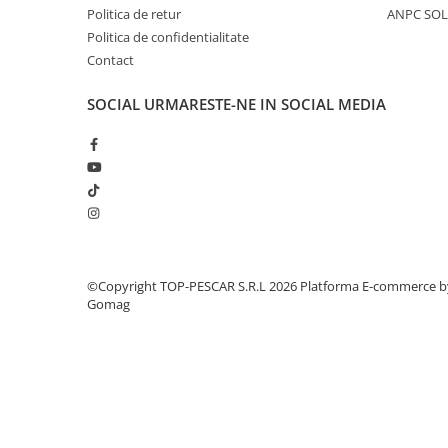
Crosete si burghie pescuit
Politica de retur
ANPC SOL
Foarfeca pescuit
Politica de confidentialitate
Cleste pescuit
Contact
Tub antitangle
SOCIAL
URMARESTE-NE IN SOCIAL MEDIA
Pescuit la Spinning
Echipament de bază
Lansete spinning
Mulinete spinning
Fire spinning
Sisteme de prindere
Cârlige spinning
©Copyright TOP-PESCAR S.R.L 2026
Platforma E-commerce b
Ancore pescuit
Gomag
Jig pescuit
Momeli artificiale
Voblere pescuit
Năluci siliconice
Năluci metalice