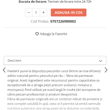
Durata de livrare:
Termen de livrare intre 24-72h
Opritoare pescuit
Crosete si burghie pescuit
ADAUGA IN COS
Foarfeca pescuit
Cleste pescuit
Cod Produs:
0757226900002
Tub antitangle
Adauga la Favorite
Descriere
FeederX pune la dispoziția pescarilor unul dintre cei mai eficienți
aditivi naturali pentru pescuitul pe râu – făina de parmezan
original. Acest ingredient este recunoscut pentru capacitatea sa
excepțională de a atrage pești precum scobarul, mreana și
moroșanul, fiind utilizat pe scară largă în multe țări europene de
către pescari profesioniști și amatori deopotrivă.
Făina de parmezan originală are un conținut ridicat de proteine și
este complet solubilă în apă, ceea ce îi permite să emită semnale
nutritive puternice care atrag peștii de la distanțe considerabile,