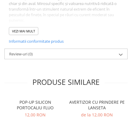
chiar și din aval. Mirosul specific și valoarea nutritivă ridicată o
transformă într-un stimulent natural extrem de eficient în
pescuitul de finețe, în special pe râuri cu curent moderat sau
puternic.
Este recomandată folosirea într-un procent de 10% până la 30%
în amestecul de nadă, în funcție de intensitatea curentului și
VEZI MAI MULT
presiunea de pescuit de pe vad. Făina de parmezan de la FeederX
Informatii conformitate produs
nu doar că sporește atracția năzii, ci și menține peștii activi în
zona de interes, crescând considerabil șansele de captură.
Review-uri
(0)
PRODUSE SIMILARE
POP-UP SILICON
AVERTIZOR CU PRINDERE PE
PORTOCALIU FLUO
LANSETA
12,00 RON
de la 12,00 RON