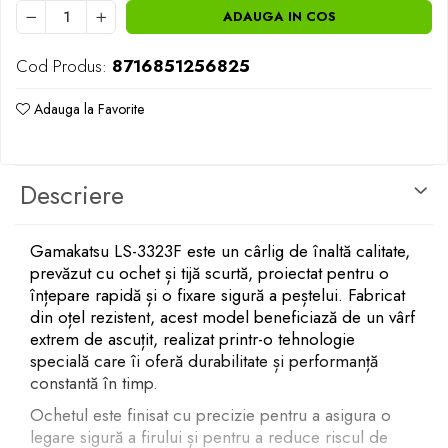
Opritoare pescuit
ADAUGA IN COS
Crosete si burghie pescuit
Foarfeca pescuit
Cod Produs:
8716851256825
Cleste pescuit
Adauga la Favorite
Tub antitangle
Descriere
Gamakatsu LS-3323F este un cârlig de înaltă calitate,
prevăzut cu ochet și tijă scurtă, proiectat pentru o
înțepare rapidă și o fixare sigură a peștelui. Fabricat
din oțel rezistent, acest model beneficiază de un vârf
extrem de ascuțit, realizat printr-o tehnologie
specială care îi oferă durabilitate și performanță
constantă în timp.
Ochetul este finisat cu precizie pentru a asigura o
legare sigură a firului și pentru a reduce riscul de