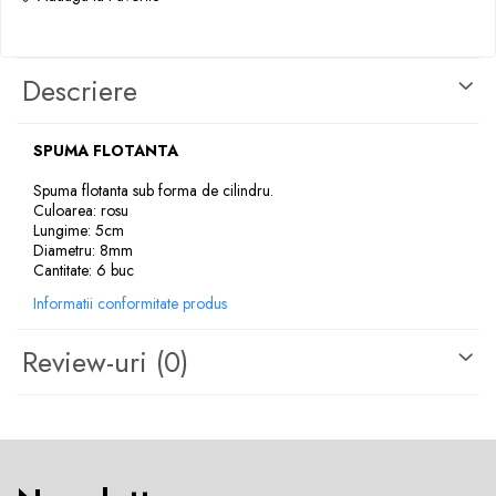
Opritoare pescuit
Crosete si burghie pescuit
Foarfeca pescuit
Descriere
Cleste pescuit
Tub antitangle
SPUMA FLOTANTA
Spuma flotanta sub forma de cilindru.
Culoarea: rosu
Lungime: 5cm
Diametru: 8mm
Cantitate: 6 buc
Informatii conformitate produs
Review-uri
(0)