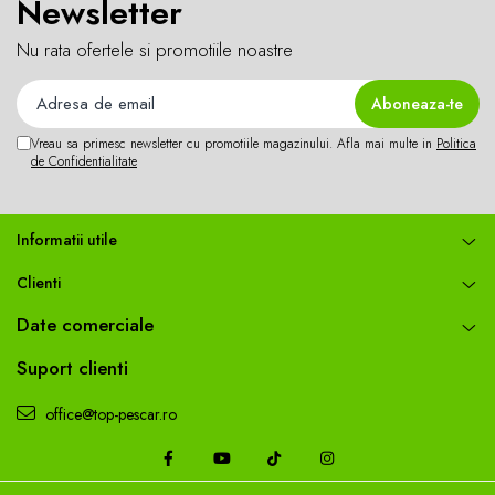
Newsletter
consistență pufoasă și ușor lipicioasă
.
Lasă-l să stea
3-5 minute
, pentru a permite
Nu rata ofertele si promotiile noastre
activarea completă a ingredientelor
.
În cazul pescuitului pe
apă curentă
sau când
sunt necesare
lanseuri lungi
, se recomandă
adăugarea unui întăritor
pentru a crește
Vreau sa primesc newsletter cu promotiile magazinului. Afla mai multe in
Politica
de Confidentialitate
rezistența momelii în cârlig.
Informatii utile
Clienti
Date comerciale
Suport clienti
office@top-pescar.ro