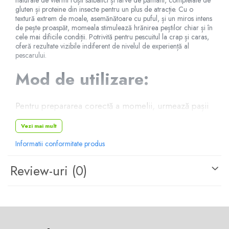
naturale de viermi roșii sălbatici și larve de pământ, completate de
gluten și proteine din insecte pentru un plus de atracție. Cu o
textură extrem de moale, asemănătoare cu puful, și un miros intens
de pește proaspăt, momeala stimulează hrănirea peștilor chiar și în
cele mai dificile condiții. Potrivită pentru pescuitul la crap și caras,
oferă rezultate vizibile indiferent de nivelul de experiență al
pescarului.
Mod de utilizare:
Pentru prepararea corectă a momelii, urmează pașii
de mai jos:
Vezi mai mult
Adaugă treptat
30-40 ml de apă
la
110g de
Informatii conformitate produs
produs
, sau
90-110 ml de apă
la
300g de
produs
.
Review-uri
(0)
Este recomandat să folosești
apă din balta
sau lacul unde are loc pescuitul
, pentru a
nu deranja obiceiurile de hrănire ale peștilor.
Frământă ușor amestecul până când capătă o