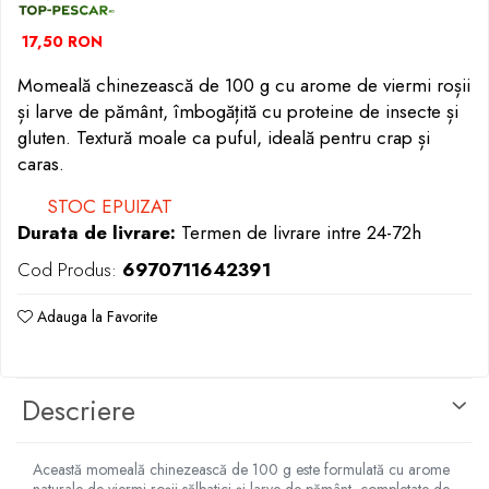
Opritoare pescuit
Crosete si burghie pescuit
17,50 RON
Foarfeca pescuit
Momeală chinezească de 100 g cu arome de viermi roșii
Cleste pescuit
și larve de pământ, îmbogățită cu proteine de insecte și
Tub antitangle
gluten. Textură moale ca puful, ideală pentru crap și
caras.
STOC EPUIZAT
Durata de livrare:
Termen de livrare intre 24-72h
Cod Produs:
6970711642391
Adauga la Favorite
Descriere
Această momeală chinezească de 100 g este formulată cu arome