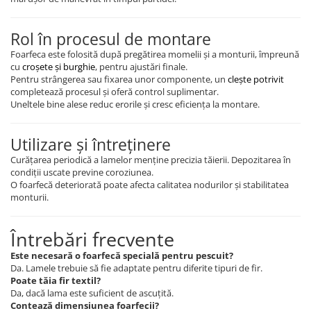
Accesorii feeder
Nadă și momeală
Rol în procesul de montare
Nadă feeder
Foarfeca este folosită după pregătirea momelii și a monturii, împreună
cu
croșete și burghie
, pentru ajustări finale.
Momeală cârlig feeder
Pentru strângerea sau fixarea unor componente, un
clește potrivit
Pelete
completează procesul și oferă control suplimentar.
Uneltele bine alese reduc erorile și cresc eficiența la montare.
Pop-up
Wafters
Utilizare și întreținere
Alune tigrate
Curățarea periodică a lamelor menține precizia tăierii. Depozitarea în
Semnalizare și suport
condiții uscate previne coroziunea.
Avertizori feeder
O foarfecă deteriorată poate afecta calitatea nodurilor și stabilitatea
monturii.
Suport feeder
Accesorii diverse
Întrebări frecvente
Vartej pescuit
Este necesară o foarfecă specială pentru pescuit?
Agrafe pescuit
Da. Lamele trebuie să fie adaptate pentru diferite tipuri de fir.
Rig pescuit
Poate tăia fir textil?
Da, dacă lama este suficient de ascuțită.
Opritoare pescuit
Contează dimensiunea foarfecii?