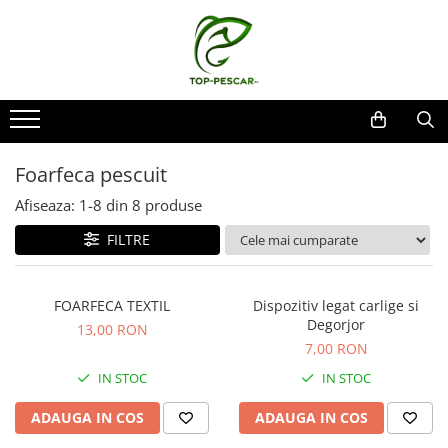
Toate Produsele
Pescuit la Crap
Echipament de bază
Lansete crap
Foarfeca pescuit
Mulinete crap
Afiseaza:
1-
8
din
8
produse
Fire crap
FILTRE
Cârlige crap
Nadă și momeală
Nadă crap
FOARFECA TEXTIL
Dispozitiv legat carlige si
Degorjor
Momeală cârlig crap
13,00 RON
7,00 RON
Pelete
Papanele
IN STOC
IN STOC
Wafters
ADAUGA IN COS
ADAUGA IN COS
Pop-up