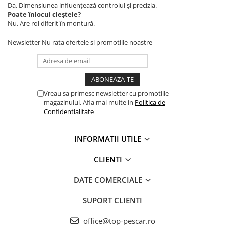
Crosete si burghie pescuit
Da. Dimensiunea influențează controlul și precizia.
Poate înlocui cleștele?
Foarfeca pescuit
Nu. Are rol diferit în montură.
Cleste pescuit
Tub antitangle
Newsletter
Nu rata ofertele si promotiile noastre
Pescuit la Spinning
Echipament de bază
Lansete spinning
Vreau sa primesc newsletter cu promotiile
Mulinete spinning
magazinului. Afla mai multe in
Politica de
Fire spinning
Confidentialitate
Sisteme de prindere
Cârlige spinning
INFORMATII UTILE
Ancore pescuit
CLIENTI
Jig pescuit
Momeli artificiale
DATE COMERCIALE
Voblere pescuit
SUPORT CLIENTI
Năluci siliconice
Năluci metalice
office@top-pescar.ro