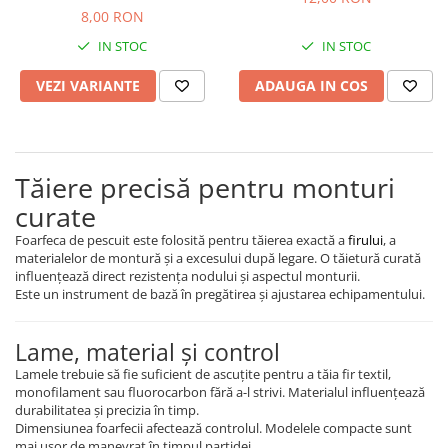
Rig pescuit
8,00 RON
Opritoare pescuit
IN STOC
IN STOC
Crosete si burghie pescuit
VEZI VARIANTE
ADAUGA IN COS
Foarfeca pescuit
Cleste pescuit
Tub antitangle
Pescuit la Feeder
Tăiere precisă pentru monturi
Echipament de bază
curate
Lansete feeder
Foarfeca de pescuit este folosită pentru tăierea exactă a
firului
, a
Mulinete feeder
materialelor de montură și a excesului după legare. O tăietură curată
influențează direct rezistența nodului și aspectul monturii.
Fire feeder
Este un instrument de bază în pregătirea și ajustarea echipamentului.
Cârlige feeder
Monturi și componente
Lame, material și control
Momitoare method feeder
Lamele trebuie să fie suficient de ascuțite pentru a tăia fir textil,
Matriță method feeder
monofilament sau fluorocarbon fără a-l strivi. Materialul influențează
durabilitatea și precizia în timp.
Montură feeder
Dimensiunea foarfecii afectează controlul. Modelele compacte sunt
Coșulețe feeder
mai ușor de manevrat în timpul partidei.