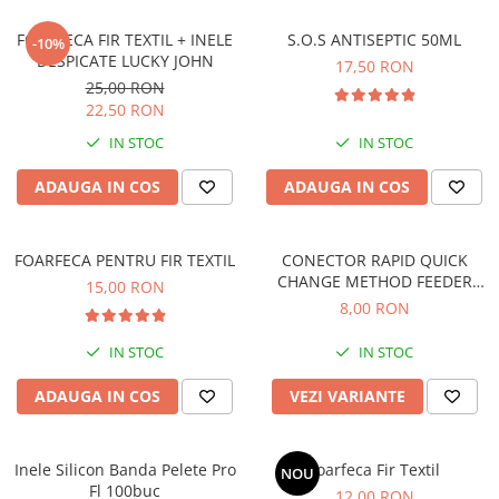
Boilies
Porumb
FOARFECA FIR TEXTIL + INELE
S.O.S ANTISEPTIC 50ML
-10%
DESPICATE LUCKY JOHN
Alune tigrate
17,50 RON
25,00 RON
Semnalizare și suport
22,50 RON
Rod pod
IN STOC
IN STOC
Senzori pescuit
ADAUGA IN COS
ADAUGA IN COS
Swingere pescuit
Suport lansete
Picheți pescuit
FOARFECA PENTRU FIR TEXTIL
CONECTOR RAPID QUICK
Monturi și componente
CHANGE METHOD FEEDER
15,00 RON
10BUC
8,00 RON
Accesorii crap
Monturi crap
IN STOC
IN STOC
Accesorii monturi
Pungi PVA
ADAUGA IN COS
VEZI VARIANTE
Accesorii diverse
Vartej pescuit
Inele Silicon Banda Pelete Pro
Foarfeca Fir Textil
NOU
Agrafe pescuit
Fl 100buc
12,00 RON