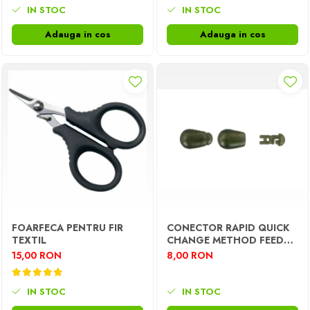
Opritoare pescuit
IN STOC
IN STOC
Crosete si burghie pescuit
Adauga in cos
Adauga in cos
Foarfeca pescuit
Cleste pescuit
Tub antitangle
FOARFECA PENTRU FIR
CONECTOR RAPID QUICK
TEXTIL
CHANGE METHOD FEEDER
10BUC
15,00 RON
8,00 RON
IN STOC
IN STOC