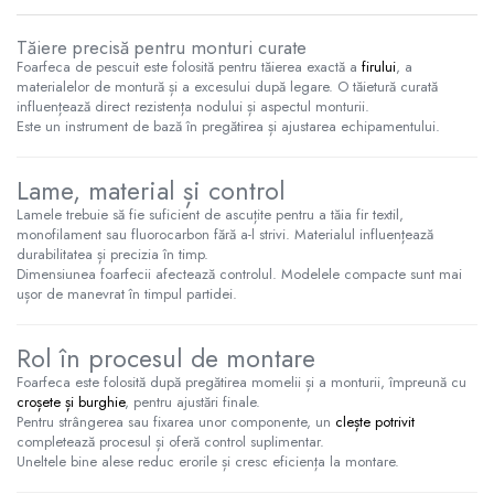
Tăiere precisă pentru monturi curate
Foarfeca de pescuit este folosită pentru tăierea exactă a
firului
, a
materialelor de montură și a excesului după legare. O tăietură curată
influențează direct rezistența nodului și aspectul monturii.
Este un instrument de bază în pregătirea și ajustarea echipamentului.
Lame, material și control
Lamele trebuie să fie suficient de ascuțite pentru a tăia fir textil,
monofilament sau fluorocarbon fără a-l strivi. Materialul influențează
durabilitatea și precizia în timp.
Dimensiunea foarfecii afectează controlul. Modelele compacte sunt mai
ușor de manevrat în timpul partidei.
Rol în procesul de montare
Foarfeca este folosită după pregătirea momelii și a monturii, împreună cu
croșete și burghie
, pentru ajustări finale.
Pentru strângerea sau fixarea unor componente, un
clește potrivit
completează procesul și oferă control suplimentar.
Uneltele bine alese reduc erorile și cresc eficiența la montare.