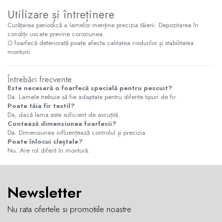
Utilizare și întreținere
Curățarea periodică a lamelor menține precizia tăierii. Depozitarea în
condiții uscate previne coroziunea.
O foarfecă deteriorată poate afecta calitatea nodurilor și stabilitatea
monturii.
Întrebări frecvente
Este necesară o foarfecă specială pentru pescuit?
Da. Lamele trebuie să fie adaptate pentru diferite tipuri de fir.
Poate tăia fir textil?
Da, dacă lama este suficient de ascuțită.
Contează dimensiunea foarfecii?
Da. Dimensiunea influențează controlul și precizia.
Poate înlocui cleștele?
Nu. Are rol diferit în montură.
Newsletter
Nu rata ofertele si promotiile noastre