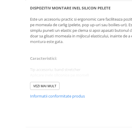
Rig pescuit
DISPOZITIV MONTARE INEL SILICON PELETE
Opritoare pescuit
Este un accesoriu practic si ergonomic care faciliteaza pozi
Crosete si burghie pescuit
pe momeala de carlig (pelete, pop up-uri sau boilies-uri). Es
Foarfeca pescuit
simplu puneti un elastic pe clema si apoi apasati butonul c
Cleste pescuit
doar sa glisati momeala in mijlocul elasticului, inainte de a
montura este gata.
Tub antitangle
Pescuit la Feeder
Caracteristici:
Echipament de bază
Lansete feeder
Tip accesoriu: band stretcher
Aplicare inele siliconice pe momeli
Mulinete feeder
Material: plastic rezistent
Fire feeder
Inele siliconice incluse
VEZI MAI MULT
Cârlige feeder
Culoare: albastru
Informatii conformitate produs
Monturi și componente
Momitoare method feeder
Matriță method feeder
Montură feeder
Coșulețe feeder