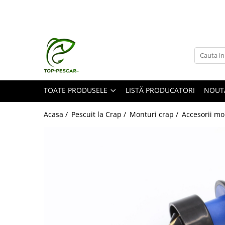
Toate Produsele
Pescuit la Crap
Echipament de bază
Lansete crap
TOATE PRODUSELE
LISTĂ PRODUCATORI
NOUT
Mulinete crap
Fire crap
Acasa /
Pescuit la Crap /
Monturi crap /
Accesorii mo
Cârlige crap
Nadă și momeală
Nadă crap
Momeală cârlig crap
Pelete
Papanele
Wafters
Pop-up