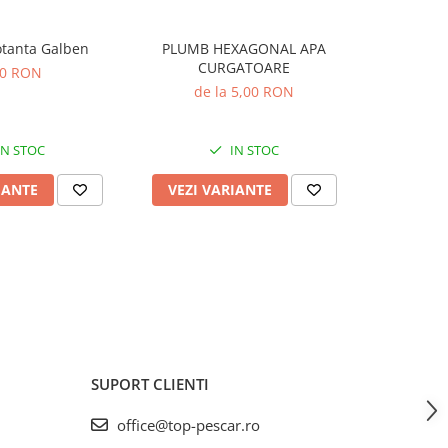
tanta Galben
PLUMB HEXAGONAL APA
D
CURGATOARE
00 RON
de la 5,00 RON
IN STOC
IN STOC
IANTE
VEZI VARIANTE
ADAUG
SUPORT CLIENTI
office@top-pescar.ro