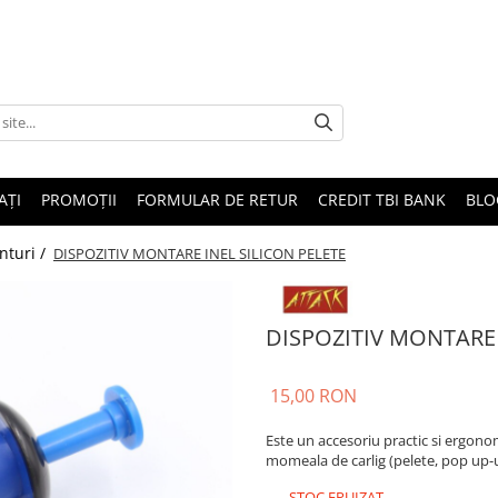
AȚI
PROMOȚII
FORMULAR DE RETUR
CREDIT TBI BANK
BLO
nturi /
DISPOZITIV MONTARE INEL SILICON PELETE
DISPOZITIV MONTARE 
15,00 RON
Este un accesoriu practic si ergonom
momeala de carlig (pelete, pop up-ur
STOC EPUIZAT