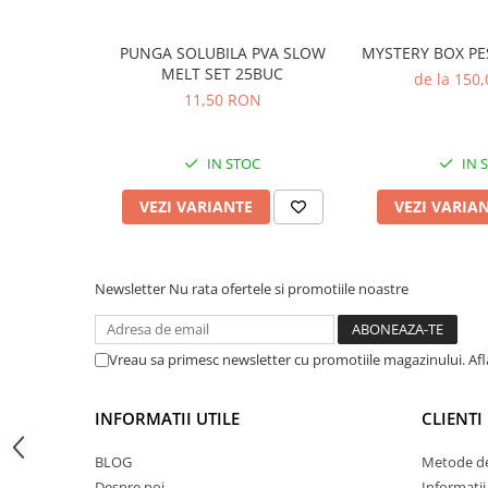
Accesorii feeder
Nadă și momeală
PUNGA SOLUBILA PVA SLOW
MYSTERY BOX PE
MELT SET 25BUC
de la 150
Nadă feeder
11,50 RON
Momeală cârlig feeder
Pelete
IN STOC
IN 
Pop-up
Wafters
VEZI VARIANTE
VEZI VARIA
Alune tigrate
Semnalizare și suport
Avertizori feeder
Newsletter
Nu rata ofertele si promotiile noastre
Suport feeder
Accesorii diverse
Vreau sa primesc newsletter cu promotiile magazinului. Af
Vartej pescuit
Agrafe pescuit
INFORMATII UTILE
CLIENTI
Rig pescuit
BLOG
Metode de
Opritoare pescuit
Despre noi
Informatii