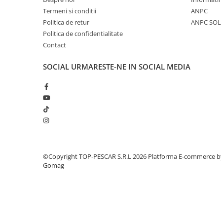
Crosete si burghie pescuit
Termeni si conditii
ANPC
Foarfeca pescuit
Politica de retur
ANPC SOL
Cleste pescuit
Politica de confidentialitate
Tub antitangle
Contact
Pescuit la Spinning
Echipament de bază
SOCIAL
URMARESTE-NE IN SOCIAL MEDIA
Lansete spinning
Mulinete spinning
Fire spinning
Sisteme de prindere
Cârlige spinning
Ancore pescuit
©Copyright TOP-PESCAR S.R.L 2026
Platforma E-commerce b
Jig pescuit
Gomag
Momeli artificiale
Voblere pescuit
Năluci siliconice
Năluci metalice