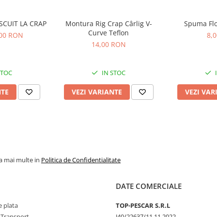
SCUIT LA CRAP
Montura Rig Crap Cârlig V-
Spuma Flo
Curve Teflon
,00 RON
8,
14,00 RON
STOC
IN STOC
NTE
VEZI VARIANTE
VEZI VAR
la mai multe in
Politica de Confidentialitate
DATE COMERCIALE
 plata
TOP-PESCAR S.R.L
 Transport
J40/22637/11.11.2022