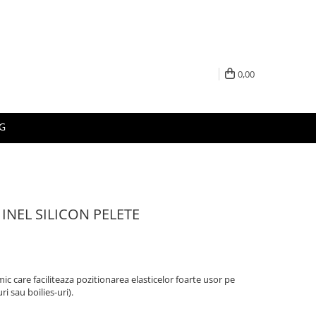
0,00
G
INEL SILICON PELETE
ic care faciliteaza pozitionarea elasticelor foarte usor pe
i sau boilies-uri).