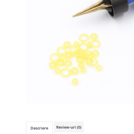
Boilies
Porumb
Alune tigrate
Semnalizare și suport
Rod pod
Senzori pescuit
Swingere pescuit
Suport lansete
Picheți pescuit
Monturi și componente
Accesorii crap
Monturi crap
Accesorii monturi
Pungi PVA
Accesorii diverse
Vartej pescuit
Review-uri
(0)
Descriere
Agrafe pescuit